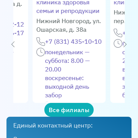
клиника здоровья
клиник
енина д.
семьи и репродукции
Нижний
Нижний Новгород
,
ул.
пер. Мог
04-72-12
Ошарская, д. 38а
66-66-17
+7 (8
+7 (831) 435-10-10
ик —
поне
.00 —
понедельник —
суббо
суббота: 8.00 —
20.0
.00 —
20.00
воск
воскресенье:
выхо
выходной день
забо
ала:
забор
биом
0 -
биоматериала:
вт, ч
Все филиалы
пн, ср, пт: 8.00 —
пн, ср
.00 —
20.00
— 14
Единый контактный центр:
вт, чт, сб: 8.00 —