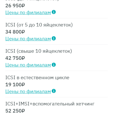
26 950
₽
Стоимость манипуляции – 26 950 р.
Цены по филиалам
3 этап. Лабораторная эмбриология
ICSI (от 5 до 10 яйцеклеток)
34 800
₽
специальная обработка
Цены по филиалам
подготовка спермы, яйцеклеток,
культивирование эмбрионов
ICSI (свыше 10 яйцеклеток)
42 750
₽
Стоимость манипуляции – 50 550 р.
Цены по филиалам
4 этап. Криоконсервация эмбрионов
ICSI в естественном цикле
(цена указана за 1 носитель)
19 100
₽
Цены по филиалам
Стоимость манипуляции – 15 850 р.
ICSI+IMSI+вспомогательный хетчинг
5 этап. Хранение эмбрионов (цена
52 250
₽