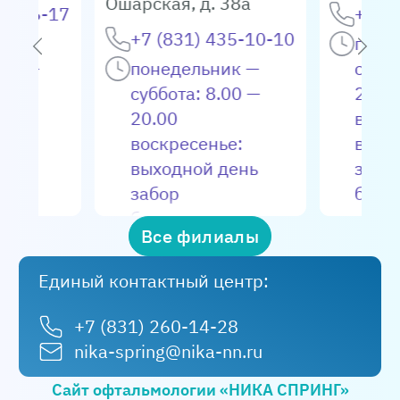
Ошарская, д. 38а
66-66-17
+7 (8
Стоимость манипуляции – 25 400 р.
+7 (831) 435-10-10
ик —
поне
.00 —
понедельник —
суббо
3 этап. Биопсия трофэктодермы более 1-й
суббота: 8.00 —
20.0
бластоцисты ( 2-я, 3-я, 4-я, 5-я)
.00 —
20.00
воск
воскресенье:
выхо
Стоимость манипуляции – 19 100 р.
выходной день
забо
ала:
забор
биом
4 этап. Криозаморозка ооцитов/
0 -
биоматериала:
вт, ч
эмбрионов (1 носитель)
Все филиалы
пн, ср, пт: 8.00 —
пн, ср
.00 —
20.00
— 14
Стоимость манипуляции – 15 850 р.
Единый контактный центр:
вт, чт, сб: 8.00 —
е:
14.00
+7 (831) 260-14-28
5 этап. Предимплантационная
день
nika-spring@nika-nn.ru
генетическая диагностика ПГТ-А (за 1
эмбрион)
Сайт офтальмологии «НИКА СПРИНГ»