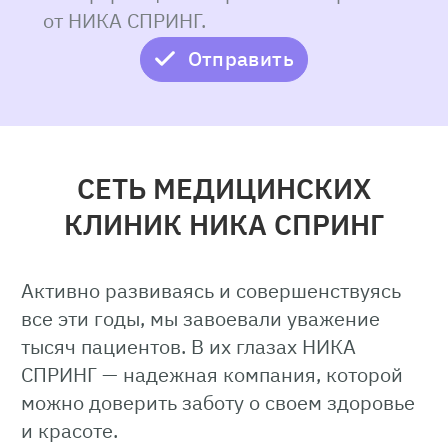
от НИКА СПРИНГ.
3 этап. Лабораторная эмбриология
Отправить
специальная обработка
подготовка спермы, яйцеклеток
оплодотворение ЭКО
культивирование эмбрионов
СЕТЬ МЕДИЦИНСКИХ
Стоимость манипуляции – 50 550 р.
КЛИНИК НИКА СПРИНГ
4 этап. Перенос эмбрионов
Активно развиваясь и совершенствуясь
Стоимость манипуляции – 30 050 р.
все эти годы, мы завоевали уважение
тысяч пациентов. В их глазах НИКА
или
СПРИНГ — надежная компания, которой
«Криозаморозка» эмбрионов
можно доверить заботу о своем здоровье
и красоте.
Стоимость – 15 850 р. (1 носитель)