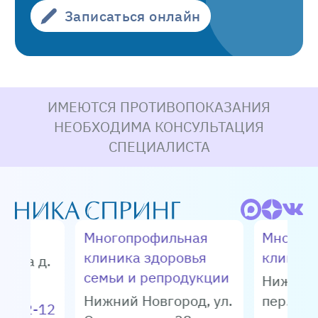
не входят!
Записаться онлайн
Программа
предимплантационного
ИМЕЮТСЯ ПРОТИВОПОКАЗАНИЯ
генетического тестирования
НЕОБХОДИМА КОНСУЛЬТАЦИЯ
СПЕЦИАЛИСТА
1этап. Вспомогательный хетчинг
эмбрионов (стоимость указана за все
эмбрионы)
Многопрофильная
Многоп
Стоимость манипуляции – 12 750 р.
клиника здоровья
клиник
енина д.
семьи и репродукции
Нижний
2 этап. Биопсия трофэктодермы за 1-ю
Нижний Новгород
,
ул.
пер. Мог
04-72-12
бластоцисту