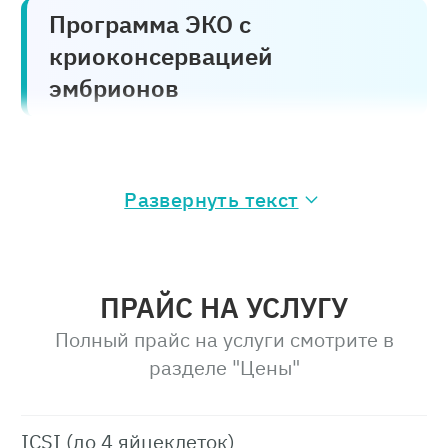
Программа ЭКО с
криоконсервацией
эмбрионов
1 этап. Стимуляция суперовуляции
Развернуть текст
В стоимость услуги включены:
УЗИ-мониторинг роста фолликулов
Консультации репродуктолога,
ПРАЙС НА УСЛУГУ
назначение и коррекция стимуляции
суперовуляции
Полный прайс на услуги смотрите в
разделе
"Цены"
Стоимость – 26 950 р.
2 этап. Пункция и забор ооцитов
ICSI (до 4 яйцеклеток)