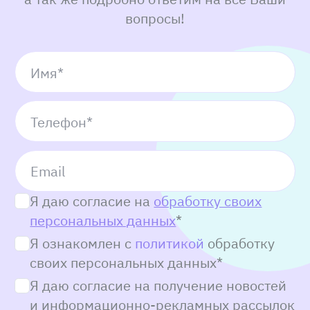
вопросы!
Программа ЭКО с донорскими
свежими ооцитами
Имя*
Телефон*
1 этап.
Обследование и стимуляция донора
Email
Транспортные расходы
Анализы донора перед пункцией
Я даю согласие на
обработку своих
персональных данных
*
Стоимость манипуляции – 320 000 р.
Я ознакомлен с
политикой
обработку
своих персональных данных*
2 этап. Пункция и забор ооцитов
Я даю согласие на получение новостей
Стоимость манипуляции – 26 950 р.
и информационно-рекламных рассылок