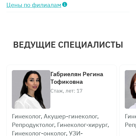
Цены по филиалам
Протокол ЭКО+ИКСИ с 8
донорскими ооцитами
ВЕДУЩИЕ СПЕЦИАЛИСТЫ
1 этап. Подготовительный этап к
использованию криоконсервированных
ооцитов донора:
Габриелян Регина
Криоконсервированные ооциты (8
Тофиковна
донорских ооцитов) – 199 200 р.
Стаж, лет: 17
Транспортировка – 24 200 р.
Стоимость манипуляции – 223 400 р.
Гинеколог, Акушер-гинеколог,
Гин
Репродуктолог, Гинеколог-хирург,
Реп
2 этап. Лабораторная эмбриология:
Гинеколог-онколог, УЗИ-