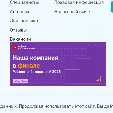
воскресенье: выходной
8.00 — 20.00
Специалисты
Правовая информация
забор биоматериала:
суббота: 8.00 
Анализы
Налоговый вычет
вт, чт: 8.00 — 20.00
воскресенье: 8
Диагностика
пн, ср, пт, сб: 8.00 — 14.00
Отзывы
Вакансии
ных
2003-2026 Информация на сайте не является пуб
 данных. Продолжая использовать этот сайт, Вы даёт