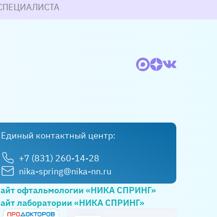
СПЕЦИАЛИСТА
ской
Центр современной
М
Единый контактный центр:
атологии
офтальмологии
Н
+7 (831) 260-14-28
д
,
ул.
Нижний Новгород
,
ул.
Г
nika-spring@nika-nn.ru
Провиантская, д. 6б
айт офтальмологии «НИКА СПРИНГ»
-900
+7 (831) 224-88-00
айт лаборатории «НИКА СПРИНГ»
 пятница:
понедельник — пятница: