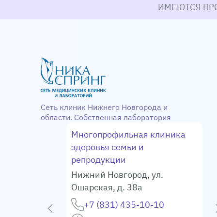
ИМЕЮТСЯ ПР
Сеть клиник Нижнего Новгорода и
области. Собственная лаборатория
Многопрофильная клиника
здоровья семьи и
а д. 31
репродукции
72-12
Нижний Новгород
,
ул.
66-17
Ошарская, д. 38а
— пятница:
+7 (831) 435-10-10