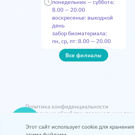
 — 14.00
понедельник — суббота:
ериала:
8.00 — 20.00
 17.00
воскресенье: выходной
 — 13.00
день
 выходной
забор биоматериала:
пн, ср, пт: 8.00 — 20.00
вт, чт, сб: 8.00 — 14.00
Все филиалы
Политика конфиденциальности
Согласие на обработку персональных дан
© НИКА СПРИНГ 
Запись
Этот сайт использует cookie для хранения
этими файлами.