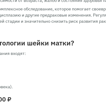
симости от возраста, жалоб и состояния здоровья 
омплексное обследование, которое помогает своев
 дисплазию и другие предраковые изменения. Регул
ей стадии и значительно снизить риск развития ра
атологии шейки матки?
ания входят:
века).
00 ₽