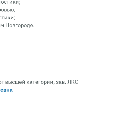
ностики;
ровью;
стики;
м Новгороде.
г высшей категории, зав. ЛКО
ьевна