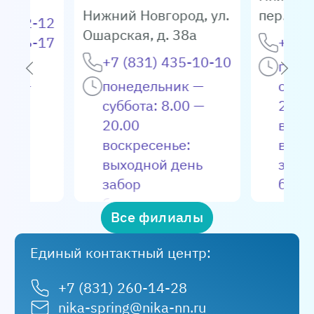
Нижний Новгород
,
ул.
пер. Мог
04-72-12
Ошарская, д. 38а
66-66-17
+7 (8
+7 (831) 435-10-10
ик —
поне
.00 —
понедельник —
суббо
суббота: 8.00 —
20.0
.00 —
20.00
воск
воскресенье:
выхо
выходной день
забо
ала:
забор
биом
0 -
биоматериала:
вт, ч
Все филиалы
пн, ср, пт: 8.00 —
пн, ср
.00 —
20.00
— 14
Единый контактный центр:
вт, чт, сб: 8.00 —
е:
14.00
+7 (831) 260-14-28
день
nika-spring@nika-nn.ru