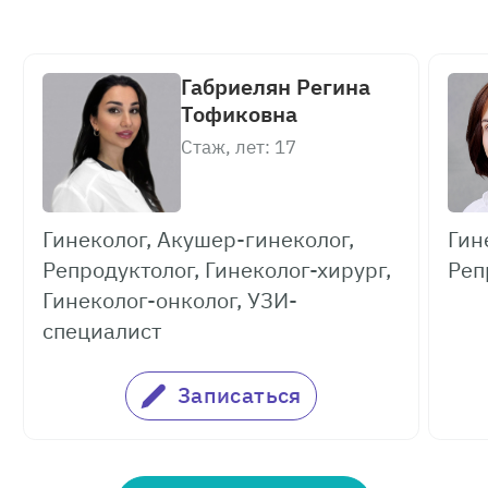
Габриелян Регина
Тофиковна
Стаж, лет: 17
Гинеколог, Акушер-гинеколог,
Гин
Репродуктолог, Гинеколог-хирург,
Реп
Гинеколог-онколог, УЗИ-
специалист
Записаться